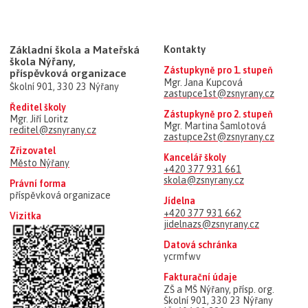
Základní škola a Mateřská
Kontakty
škola Nýřany,
Zástupkyně pro 1. stupeň
příspěvková organizace
Mgr. Jana Kupcová
Školní 901, 330 23 Nýřany
zastupce1st@zsnyrany.cz
Ředitel školy
Zástupkyně pro 2. stupeň
Mgr. Jiří Loritz
Mgr. Martina Šamlotová
reditel@zsnyrany.cz
zastupce2st@zsnyrany.cz
Zřizovatel
Kancelář školy
Město Nýřany
+420 377 931 661
skola@zsnyrany.cz
Právní forma
příspěvková organizace
Jídelna
+420 377 931 662
Vizitka
jidelnazs@zsnyrany.cz
Datová schránka
ycrmfwv
Fakturační údaje
ZŠ a MŠ Nýřany, přísp. org.
Školní 901, 330 23 Nýřany