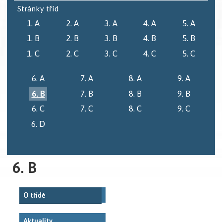
Stránky tříd
1. A
2. A
3. A
4. A
5. A
1. B
2. B
3. B
4. B
5. B
1. C
2. C
3. C
4. C
5. C
6. A
7. A
8. A
9. A
6. B
7. B
8. B
9. B
6. C
7. C
8. C
9. C
6. D
6. B
O třídě
Aktuality