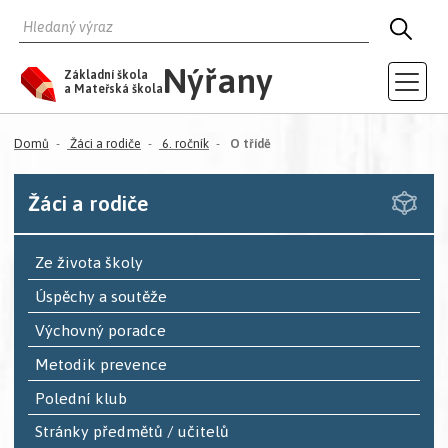
HLEDAT
HLED
Nýřany
Základní škola
a Mateřská škola
(aktuální)
Domů
Žáci a rodiče
6. ročník
O třídě
Žáci a rodiče
Ze života školy
Úspěchy a soutěže
Výchovný poradce
Metodik prevence
Polední klub
Stránky předmětů / učitelů