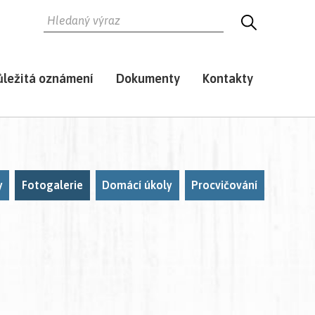
HLEDAT
HLEDEJ
ůležitá oznámení
Dokumenty
Kontakty
y
Fotogalerie
Domácí úkoly
Procvičování