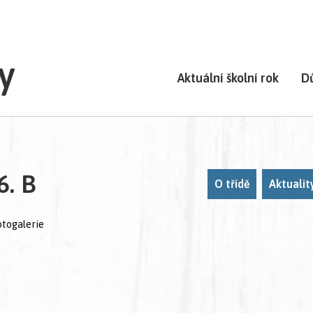
y
Aktuální školní rok
D
6. B
O třídě
Aktualit
otogalerie