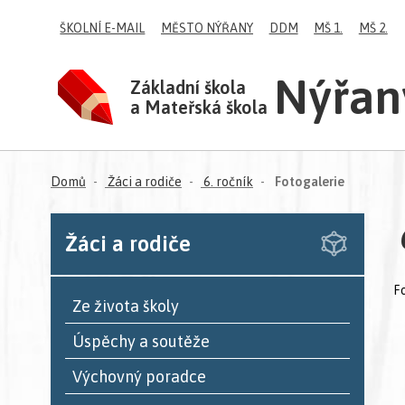
ŠKOLNÍ E-MAIL
MĚSTO NÝŘANY
DDM
MŠ 1.
MŠ 2.
Nýřan
Základní škola
a Mateřská škola
(aktuální)
Domů
Žáci a rodiče
6. ročník
Fotogalerie
Žáci a rodiče
F
Ze života školy
Úspěchy a soutěže
Výchovný poradce