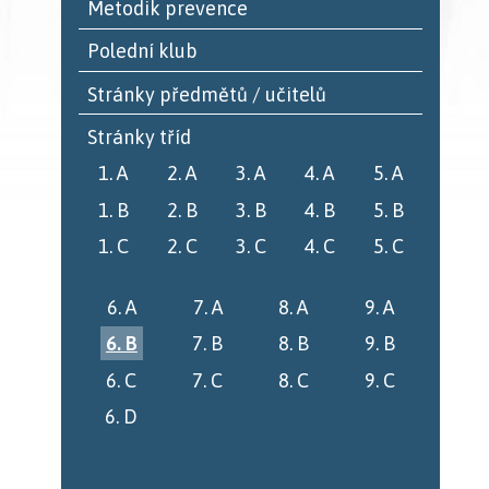
Metodik prevence
Polední klub
Stránky předmětů / učitelů
Stránky tříd
1. A
2. A
3. A
4. A
5. A
1. B
2. B
3. B
4. B
5. B
1. C
2. C
3. C
4. C
5. C
6. A
7. A
8. A
9. A
6. B
7. B
8. B
9. B
6. C
7. C
8. C
9. C
6. D