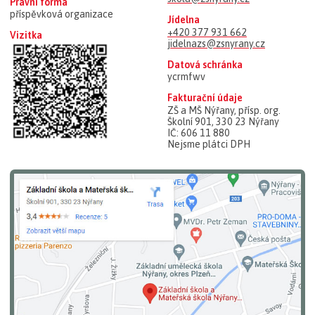
Právní forma
příspěvková organizace
Jídelna
+420 377 931 662
Vizitka
jidelnazs@zsnyrany.cz
Datová schránka
ycrmfwv
Fakturační údaje
ZŠ a MŠ Nýřany, přísp. org.
Školní 901, 330 23 Nýřany
IČ: 606 11 880
Nejsme plátci DPH