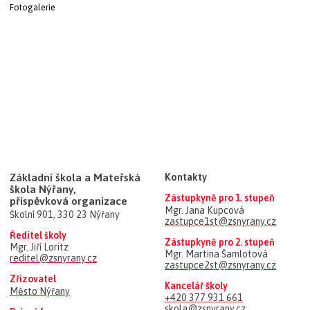
Fotogalerie
Základní škola a Mateřská
Kontakty
škola Nýřany,
Zástupkyně pro 1. stupeň
příspěvková organizace
Mgr. Jana Kupcová
Školní 901, 330 23 Nýřany
zastupce1st@zsnyrany.cz
Ředitel školy
Zástupkyně pro 2. stupeň
Mgr. Jiří Loritz
Mgr. Martina Šamlotová
reditel@zsnyrany.cz
zastupce2st@zsnyrany.cz
Zřizovatel
Kancelář školy
Město Nýřany
+420 377 931 661
skola@zsnyrany.cz