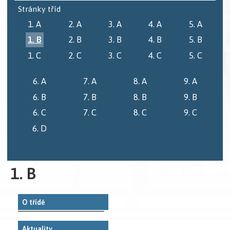
Stránky tříd
1. A
2. A
3. A
4. A
5. A
1. B
2. B
3. B
4. B
5. B
1. C
2. C
3. C
4. C
5. C
6. A
7. A
8. A
9. A
6. B
7. B
8. B
9. B
6. C
7. C
8. C
9. C
6. D
1. B
O třídě
Aktuality