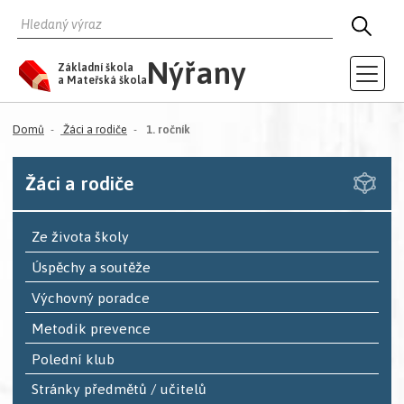
HLEDAT
HLED
Nýřany
Základní škola
a Mateřská škola
(aktuální)
Domů
Žáci a rodiče
1. ročník
Žáci a rodiče
Ze života školy
Úspěchy a soutěže
Výchovný poradce
Metodik prevence
Polední klub
Stránky předmětů / učitelů