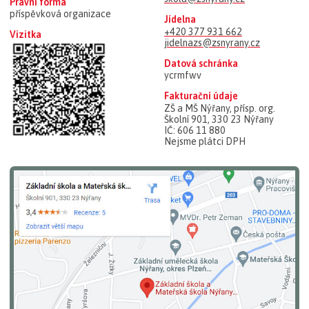
Právní forma
příspěvková organizace
Jídelna
+420 377 931 662
Vizitka
jidelnazs@zsnyrany.cz
Datová schránka
ycrmfwv
Fakturační údaje
ZŠ a MŠ Nýřany, přísp. org.
Školní 901, 330 23 Nýřany
IČ: 606 11 880
Nejsme plátci DPH