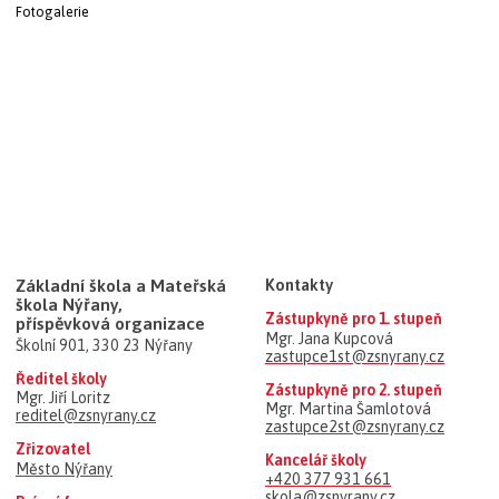
Fotogalerie
Základní škola a Mateřská
Kontakty
škola Nýřany,
Zástupkyně pro 1. stupeň
příspěvková organizace
Mgr. Jana Kupcová
Školní 901, 330 23 Nýřany
zastupce1st@zsnyrany.cz
Ředitel školy
Zástupkyně pro 2. stupeň
Mgr. Jiří Loritz
Mgr. Martina Šamlotová
reditel@zsnyrany.cz
zastupce2st@zsnyrany.cz
Zřizovatel
Kancelář školy
Město Nýřany
+420 377 931 661
skola@zsnyrany.cz