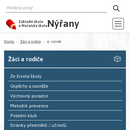
HLEDAT
HLED
Nýřany
Základní škola
a Mateřská škola
(aktuální)
Domů
Žáci a rodiče
6. ročník
Žáci a rodiče
Ze života školy
Úspěchy a soutěže
Výchovný poradce
Metodik prevence
Polední klub
Stránky předmětů / učitelů