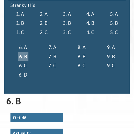
Stránky tříd
1. A
2. A
3. A
4. A
5. A
1. B
2. B
3. B
4. B
5. B
1. C
2. C
3. C
4. C
5. C
6. A
7. A
8. A
9. A
6. B
7. B
8. B
9. B
6. C
7. C
8. C
9. C
6. D
6. B
O třídě
Aktuality