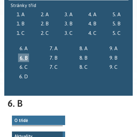
Stránky tříd
1. A
2. A
3. A
4. A
5. A
1. B
2. B
3. B
4. B
5. B
1. C
2. C
3. C
4. C
5. C
6. A
7. A
8. A
9. A
6. B
7. B
8. B
9. B
6. C
7. C
8. C
9. C
6. D
6. B
O třídě
Aktuality