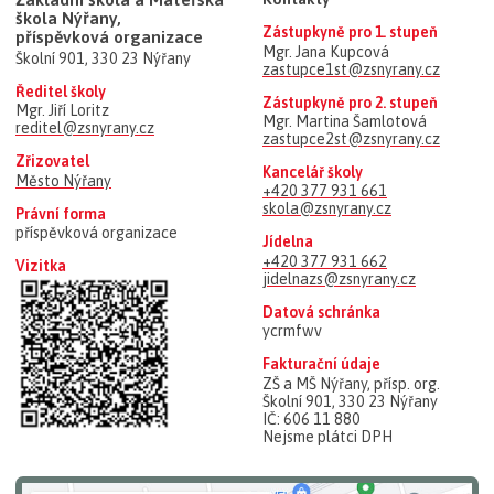
škola Nýřany,
Zástupkyně pro 1. stupeň
příspěvková organizace
Mgr. Jana Kupcová
Školní 901, 330 23 Nýřany
zastupce1st@zsnyrany.cz
Ředitel školy
Zástupkyně pro 2. stupeň
Mgr. Jiří Loritz
Mgr. Martina Šamlotová
reditel@zsnyrany.cz
zastupce2st@zsnyrany.cz
Zřizovatel
Kancelář školy
Město Nýřany
+420 377 931 661
skola@zsnyrany.cz
Právní forma
příspěvková organizace
Jídelna
+420 377 931 662
Vizitka
jidelnazs@zsnyrany.cz
Datová schránka
ycrmfwv
Fakturační údaje
ZŠ a MŠ Nýřany, přísp. org.
Školní 901, 330 23 Nýřany
IČ: 606 11 880
Nejsme plátci DPH