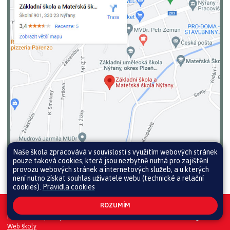
Naše škola zpracovává v souvislosti s využitím webových stránek
pouze taková cookies, která jsou nezbytně nutná pro zajištění
provozu webových stránek a internetových služeb, a u kterých
není nutno získat souhlas uživatele webu (technické a relační
cookies).
Pravidla cookies
ROZUMÍM
Všechna práva vyhrazena. Copyright © 2026 |
Mapa stránek
|
Přihlásit
|
Prohlášení o přístupnosti
|
Pravidla COOKIES
|
GDPR
|
Whistleblowing
Web školy