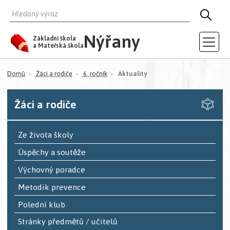
HLEDAT
HLED
Nýřany
Základní škola
a Mateřská škola
(aktuální)
Domů
Žáci a rodiče
6. ročník
Aktuality
Žáci a rodiče
Ze života školy
Úspěchy a soutěže
Výchovný poradce
Metodik prevence
Polední klub
Stránky předmětů / učitelů