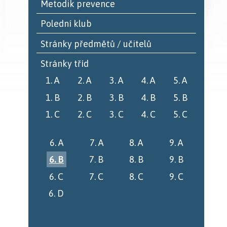
Metodik prevence
Polední klub
Stránky předmětů / učitelů
Stránky tříd
1. A
2. A
3. A
4. A
5. A
1. B
2. B
3. B
4. B
5. B
1. C
2. C
3. C
4. C
5. C
6. A
7. A
8. A
9. A
6. B
7. B
8. B
9. B
6. C
7. C
8. C
9. C
6. D