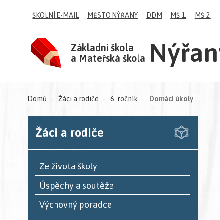
ŠKOLNÍ E-MAIL
MĚSTO NÝŘANY
DDM
MŠ 1.
MŠ 2.
Nýřan
Základní škola
a Mateřská škola
(aktuáln
Domů
Žáci a rodiče
6. ročník
Domácí úkoly
Žáci a rodiče
Ze života školy
Úspěchy a soutěže
Výchovný poradce