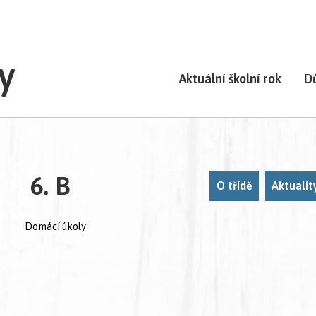
y
Aktuální školní rok
D
í)
6. B
O třídě
Aktualit
Domácí úkoly