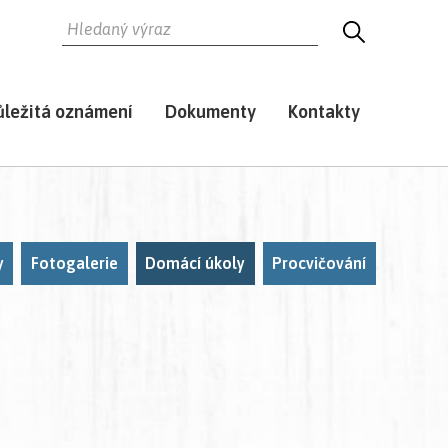
HLEDAT
HLEDEJ
ůležitá oznámení
Dokumenty
Kontakty
y
Fotogalerie
Domácí úkoly
Procvičování