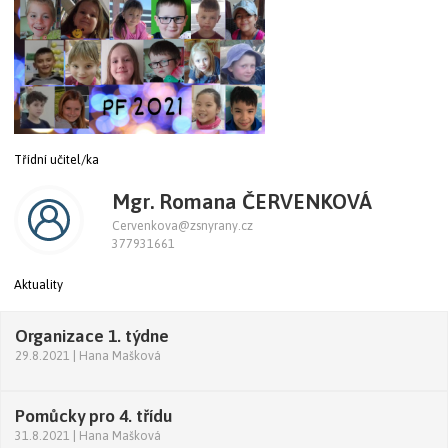
Třídní učitel/ka
Mgr.
Romana ČERVENKOVÁ
Cervenkova@zsnyrany.cz
377931661
Aktuality
Organizace 1. týdne
29.8.2021 | Hana Mašková
Pomůcky pro 4. třídu
31.8.2021 | Hana Mašková