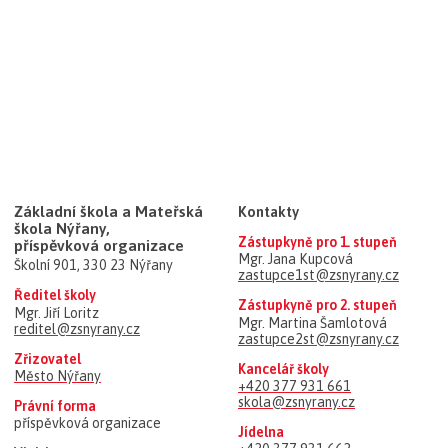
Základní škola a Mateřská
Kontakty
škola Nýřany,
Zástupkyně pro 1. stupeň
příspěvková organizace
Mgr. Jana Kupcová
Školní 901, 330 23 Nýřany
zastupce1st@zsnyrany.cz
Ředitel školy
Zástupkyně pro 2. stupeň
Mgr. Jiří Loritz
Mgr. Martina Šamlotová
reditel@zsnyrany.cz
zastupce2st@zsnyrany.cz
Zřizovatel
Kancelář školy
Město Nýřany
+420 377 931 661
skola@zsnyrany.cz
Právní forma
příspěvková organizace
Jídelna