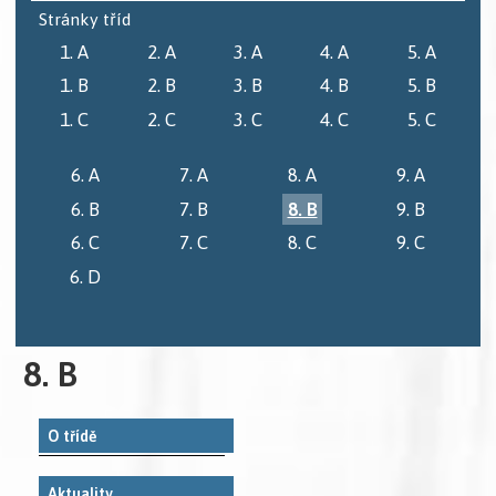
Stránky tříd
1. A
2. A
3. A
4. A
5. A
1. B
2. B
3. B
4. B
5. B
1. C
2. C
3. C
4. C
5. C
6. A
7. A
8. A
9. A
6. B
7. B
8. B
9. B
6. C
7. C
8. C
9. C
6. D
8. B
O třídě
Aktuality