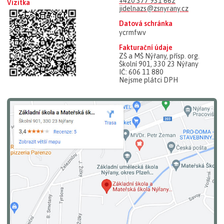
+420 377 931 662
Vizitka
jidelnazs@zsnyrany.cz
Datová schránka
ycrmfwv
Fakturační údaje
ZŠ a MŠ Nýřany, přísp. org.
Školní 901, 330 23 Nýřany
IČ: 606 11 880
Nejsme plátci DPH