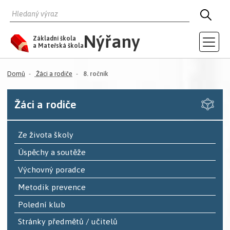
HLEDAT
HLED
Nýřany
Základní škola
a Mateřská škola
(aktuální)
Domů
Žáci a rodiče
8. ročník
Žáci a rodiče
Ze života školy
Úspěchy a soutěže
Výchovný poradce
Metodik prevence
Polední klub
Stránky předmětů / učitelů