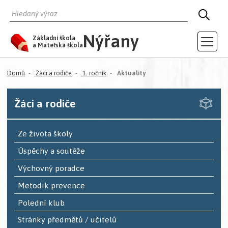
HLEDAT
HLED
Nýřany
Základní škola
a Mateřská škola
(aktuální)
Domů
Žáci a rodiče
1. ročník
Aktuality
Žáci a rodiče
Ze života školy
Úspěchy a soutěže
Výchovný poradce
Metodik prevence
Polední klub
Stránky předmětů / učitelů