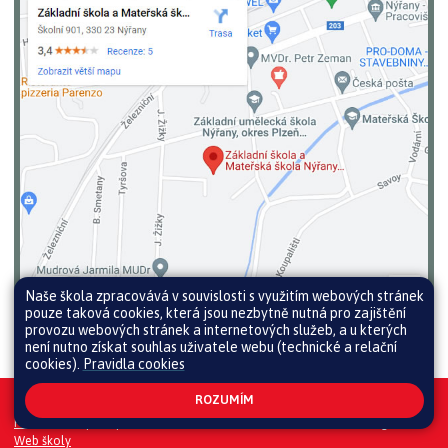
Naše škola zpracovává v souvislosti s využitím webových stránek
pouze taková cookies, která jsou nezbytně nutná pro zajištění
provozu webových stránek a internetových služeb, a u kterých
není nutno získat souhlas uživatele webu (technické a relační
cookies).
Pravidla cookies
ROZUMÍM
Všechna práva vyhrazena. Copyright © 2026 |
Mapa stránek
|
Přihlásit
|
Prohlášení o přístupnosti
|
Pravidla COOKIES
|
GDPR
|
Whistleblowing
Web školy