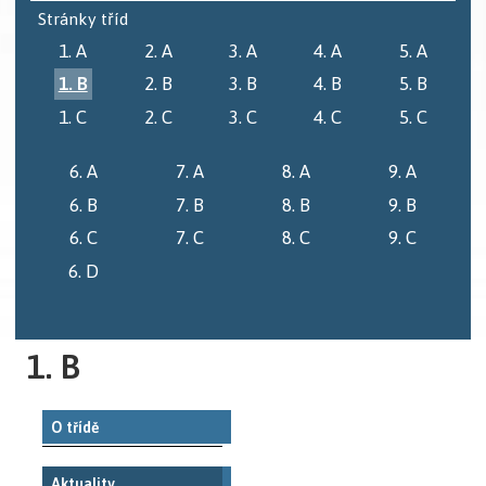
Stránky tříd
1. A
2. A
3. A
4. A
5. A
1. B
2. B
3. B
4. B
5. B
1. C
2. C
3. C
4. C
5. C
6. A
7. A
8. A
9. A
6. B
7. B
8. B
9. B
6. C
7. C
8. C
9. C
6. D
1. B
O třídě
Aktuality