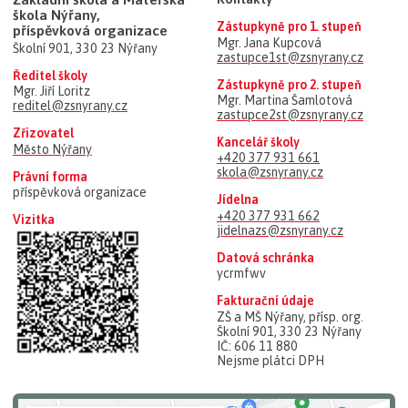
škola Nýřany,
Zástupkyně pro 1. stupeň
příspěvková organizace
Mgr. Jana Kupcová
Školní 901, 330 23 Nýřany
zastupce1st@zsnyrany.cz
Ředitel školy
Zástupkyně pro 2. stupeň
Mgr. Jiří Loritz
Mgr. Martina Šamlotová
reditel@zsnyrany.cz
zastupce2st@zsnyrany.cz
Zřizovatel
Kancelář školy
Město Nýřany
+420 377 931 661
skola@zsnyrany.cz
Právní forma
příspěvková organizace
Jídelna
+420 377 931 662
Vizitka
jidelnazs@zsnyrany.cz
Datová schránka
ycrmfwv
Fakturační údaje
ZŠ a MŠ Nýřany, přísp. org.
Školní 901, 330 23 Nýřany
IČ: 606 11 880
Nejsme plátci DPH