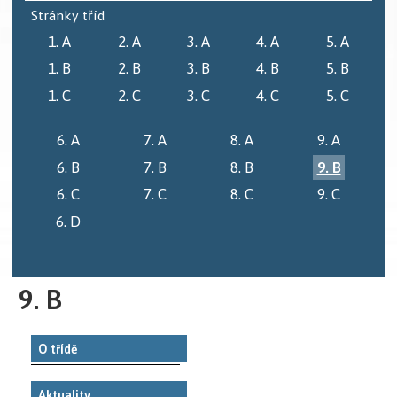
Stránky tříd
1. A
2. A
3. A
4. A
5. A
1. B
2. B
3. B
4. B
5. B
1. C
2. C
3. C
4. C
5. C
6. A
7. A
8. A
9. A
6. B
7. B
8. B
9. B
6. C
7. C
8. C
9. C
6. D
9. B
O třídě
Aktuality