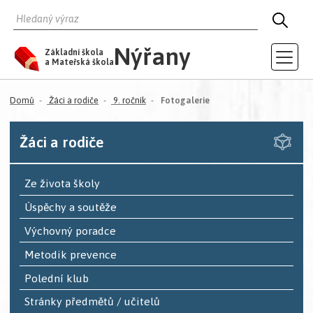
HLEDAT
HLED
Nýřany
Základní škola
a Mateřská škola
(aktuální)
Domů
Žáci a rodiče
9. ročník
Fotogalerie
Žáci a rodiče
Ze života školy
Úspěchy a soutěže
Výchovný poradce
Metodik prevence
Polední klub
Stránky předmětů / učitelů