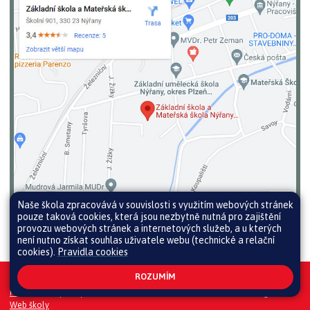
Naše škola zpracovává v souvislosti s využitím webových stránek
pouze taková cookies, která jsou nezbytně nutná pro zajištění
provozu webových stránek a internetových služeb, a u kterých
není nutno získat souhlas uživatele webu (technické a relační
cookies).
Pravidla cookies
ROZUMÍM
Všechna práva vyhrazena. Copyright © 2026 |
Mapa stránek
|
Přihlásit
|
Prohlášení o přístupnosti
|
Pravidla COOKIES
|
GDPR
|
Whistleblowing
Web školy