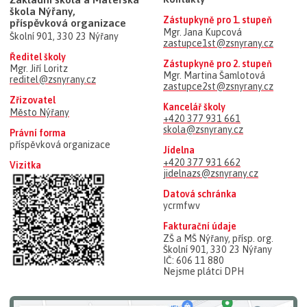
škola Nýřany,
Zástupkyně pro 1. stupeň
příspěvková organizace
Mgr. Jana Kupcová
Školní 901, 330 23 Nýřany
zastupce1st@zsnyrany.cz
Ředitel školy
Zástupkyně pro 2. stupeň
Mgr. Jiří Loritz
Mgr. Martina Šamlotová
reditel@zsnyrany.cz
zastupce2st@zsnyrany.cz
Zřizovatel
Kancelář školy
Město Nýřany
+420 377 931 661
skola@zsnyrany.cz
Právní forma
příspěvková organizace
Jídelna
+420 377 931 662
Vizitka
jidelnazs@zsnyrany.cz
Datová schránka
ycrmfwv
Fakturační údaje
ZŠ a MŠ Nýřany, přísp. org.
Školní 901, 330 23 Nýřany
IČ: 606 11 880
Nejsme plátci DPH