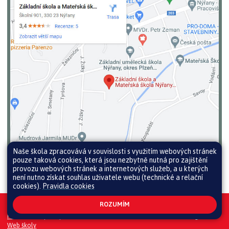
Naše škola zpracovává v souvislosti s využitím webových stránek
pouze taková cookies, která jsou nezbytně nutná pro zajištění
provozu webových stránek a internetových služeb, a u kterých
není nutno získat souhlas uživatele webu (technické a relační
cookies).
Pravidla cookies
ROZUMÍM
Všechna práva vyhrazena. Copyright © 2026 |
Mapa stránek
|
Přihlásit
|
Prohlášení o přístupnosti
|
Pravidla COOKIES
|
GDPR
|
Whistleblowing
Web školy