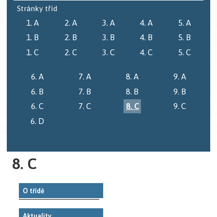
Stránky tříd
1. A
2. A
3. A
4. A
5. A
1. B
2. B
3. B
4. B
5. B
1. C
2. C
3. C
4. C
5. C
6. A
7. A
8. A
9. A
6. B
7. B
8. B
9. B
6. C
7. C
8. C
9. C
6. D
8. C
O třídě
Aktuality