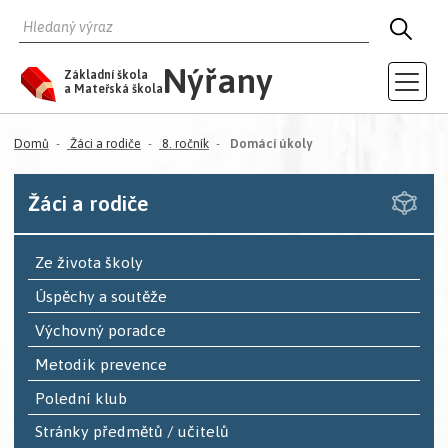
HLEDAT
HLED
Nýřany
Základní škola
a Mateřská škola
(aktuální)
Domů
Žáci a rodiče
8. ročník
Domácí úkoly
Žáci a rodiče
Ze života školy
Úspěchy a soutěže
Výchovný poradce
Metodik prevence
Polední klub
Stránky předmětů / učitelů