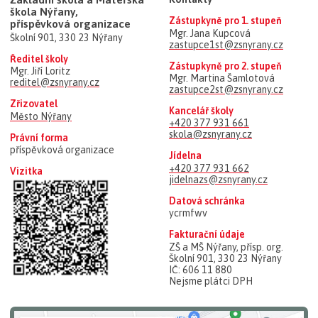
škola Nýřany,
Zástupkyně pro 1. stupeň
příspěvková organizace
Mgr. Jana Kupcová
Školní 901, 330 23 Nýřany
zastupce1st@zsnyrany.cz
Ředitel školy
Zástupkyně pro 2. stupeň
Mgr. Jiří Loritz
Mgr. Martina Šamlotová
reditel@zsnyrany.cz
zastupce2st@zsnyrany.cz
Zřizovatel
Kancelář školy
Město Nýřany
+420 377 931 661
skola@zsnyrany.cz
Právní forma
příspěvková organizace
Jídelna
+420 377 931 662
Vizitka
jidelnazs@zsnyrany.cz
Datová schránka
ycrmfwv
Fakturační údaje
ZŠ a MŠ Nýřany, přísp. org.
Školní 901, 330 23 Nýřany
IČ: 606 11 880
Nejsme plátci DPH