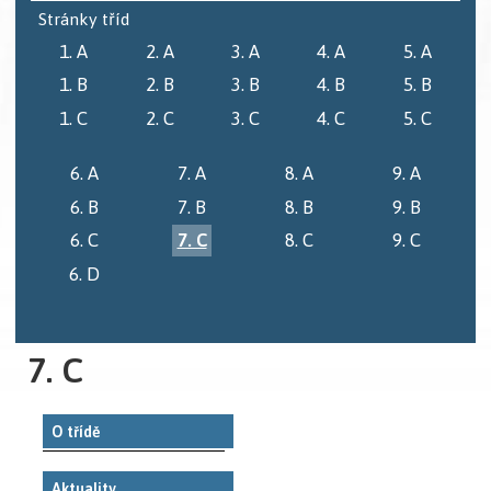
Stránky tříd
1. A
2. A
3. A
4. A
5. A
1. B
2. B
3. B
4. B
5. B
1. C
2. C
3. C
4. C
5. C
6. A
7. A
8. A
9. A
6. B
7. B
8. B
9. B
6. C
7. C
8. C
9. C
6. D
7. C
O třídě
Aktuality