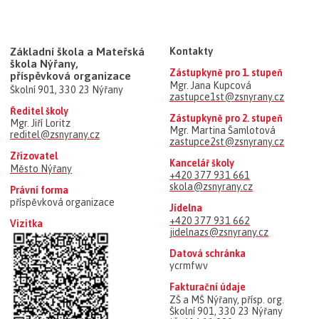
Základní škola a Mateřská
Kontakty
škola Nýřany,
Zástupkyně pro 1. stupeň
příspěvková organizace
Mgr. Jana Kupcová
Školní 901, 330 23 Nýřany
zastupce1st@zsnyrany.cz
Ředitel školy
Zástupkyně pro 2. stupeň
Mgr. Jiří Loritz
Mgr. Martina Šamlotová
reditel@zsnyrany.cz
zastupce2st@zsnyrany.cz
Zřizovatel
Kancelář školy
Město Nýřany
+420 377 931 661
skola@zsnyrany.cz
Právní forma
příspěvková organizace
Jídelna
+420 377 931 662
Vizitka
jidelnazs@zsnyrany.cz
Datová schránka
ycrmfwv
Fakturační údaje
ZŠ a MŠ Nýřany, přísp. org.
Školní 901, 330 23 Nýřany