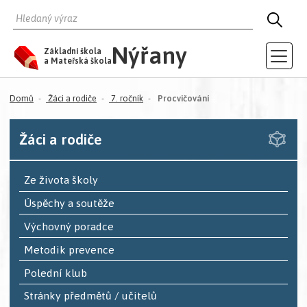
HLEDAT
HLED
Nýřany
Základní škola
a Mateřská škola
(aktuální)
Domů
Žáci a rodiče
7. ročník
Procvičování
Žáci a rodiče
Ze života školy
Úspěchy a soutěže
Výchovný poradce
Metodik prevence
Polední klub
Stránky předmětů / učitelů