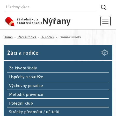
HLEDAT
HLED
Nýřany
Základní škola
a Mateřská škola
(aktuální)
Domů
Žáci a rodiče
6. ročník
Domácí úkoly
Žáci a rodiče
Ze života školy
Úspěchy a soutěže
Výchovný poradce
Metodik prevence
Polední klub
Stránky předmětů / učitelů