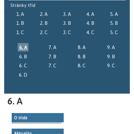
Stránky tříd
1. A
2. A
3. A
4. A
5. A
1. B
2. B
3. B
4. B
5. B
1. C
2. C
3. C
4. C
5. C
6. A
7. A
8. A
9. A
6. B
7. B
8. B
9. B
6. C
7. C
8. C
9. C
6. D
6. A
O třídě
Aktuality