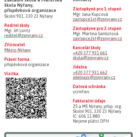
škola Nýřany,
Zástupkyně pro 1. stupeň
příspěvková organizace
Mgr. Jana Kupcová
Školní 901, 330 23 Nýřany
zastupce1st@zsnyrany.cz
Ředitel školy
Zástupkyně pro 2. stupeň
Mgr. Jiří Loritz
Mgr. Martina Šamlotová
reditel@zsnyrany.cz
zastupce2st@zsnyrany.cz
Zřizovatel
Kancelář školy
Město Nýřany
+420 377 931 661
skola@zsnyrany.cz
Právní forma
příspěvková organizace
Jídelna
+420 377 931 662
Vizitka
jidelnazs@zsnyrany.cz
Datová schránka
ycrmfwv
Fakturační údaje
ZŠ a MŠ Nýřany, přísp. org.
Školní 901, 330 23 Nýřany
IČ: 606 11 880
Nejsme plátci DPH