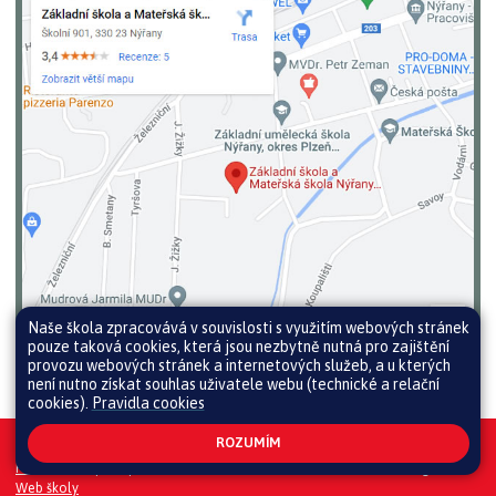
Naše škola zpracovává v souvislosti s využitím webových stránek
pouze taková cookies, která jsou nezbytně nutná pro zajištění
provozu webových stránek a internetových služeb, a u kterých
není nutno získat souhlas uživatele webu (technické a relační
cookies).
Pravidla cookies
ROZUMÍM
Všechna práva vyhrazena. Copyright © 2026 |
Mapa stránek
|
Přihlásit
|
Prohlášení o přístupnosti
|
Pravidla COOKIES
|
GDPR
|
Whistleblowing
Web školy