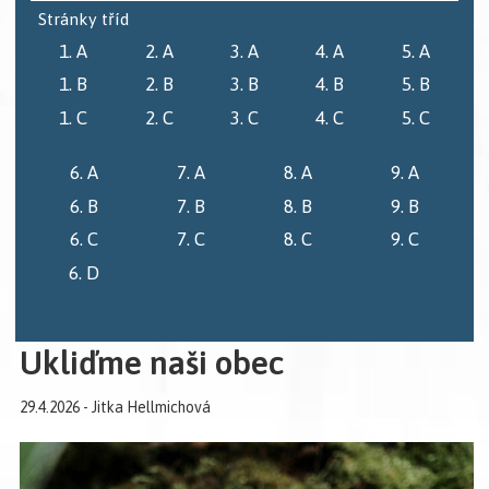
Stránky tříd
1. A
2. A
3. A
4. A
5. A
1. B
2. B
3. B
4. B
5. B
1. C
2. C
3. C
4. C
5. C
6. A
7. A
8. A
9. A
6. B
7. B
8. B
9. B
6. C
7. C
8. C
9. C
6. D
Ukliďme naši obec
29.4.2026 - Jitka Hellmichová