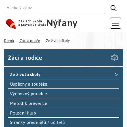
HLEDAT
HLED
Nýřany
Základní škola
a Mateřská škola
Domů
Žáci a rodiče
Ze života školy
Žáci a rodiče
>
Ze života školy
Úspěchy a soutěže
Výchovný poradce
Metodik prevence
Polední klub
Stránky předmětů / učitelů