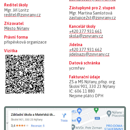
Ředitel školy
Zástupkyně pro 2. stupeň
Mgr. Jiří Loritz
Mgr. Martina Šamlotová
reditel@zsnyrany.cz
zastupce2st@zsnyrany.cz
Zřizovatel
Kancelář školy
Město Nýřany
+420 377 931 661
skola@zsnyrany.cz
Právní forma
příspěvková organizace
Jídelna
+420 377 931 662
Vizitka
jidelnazs@zsnyrany.cz
Datová schránka
ycrmfwv
Fakturační údaje
ZŠ a MŠ Nýřany, přísp. org.
Školní 901, 330 23 Nýřany
IČ: 606 11 880
Nejsme plátci DPH