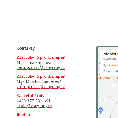
Kontakty
Zástupkyně pro 1. stupeň
Mgr. Jana Kupcová
zastupce1st@zsnyrany.cz
Zástupkyně pro 2. stupeň
Mgr. Martina Šamlotová
zastupce2st@zsnyrany.cz
Kancelář školy
+420 377 931 661
skola@zsnyrany.cz
Jídelna