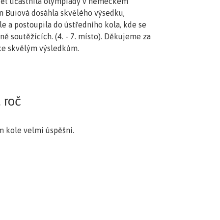
opět účastnila olympiády v německém
en Buiová dosáhla skvělého výsedku,
le a postoupila do ústředního kola, kde se
ně soutěžících. (4. - 7. místo). Děkujeme za
 ke skvělým výsledkům.
 roč
ím kole velmi úspěšní.