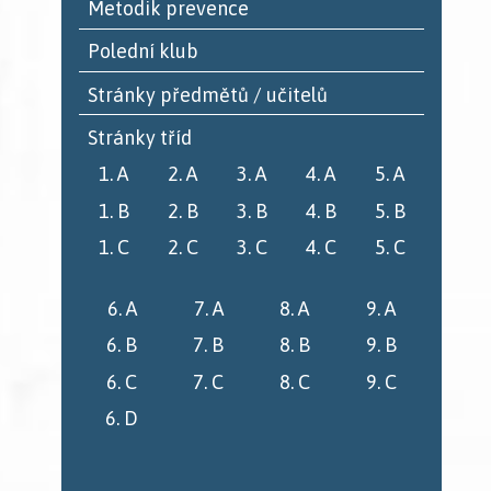
Metodik prevence
Polední klub
Stránky předmětů / učitelů
Stránky tříd
1. A
2. A
3. A
4. A
5. A
1. B
2. B
3. B
4. B
5. B
1. C
2. C
3. C
4. C
5. C
6. A
7. A
8. A
9. A
6. B
7. B
8. B
9. B
6. C
7. C
8. C
9. C
6. D