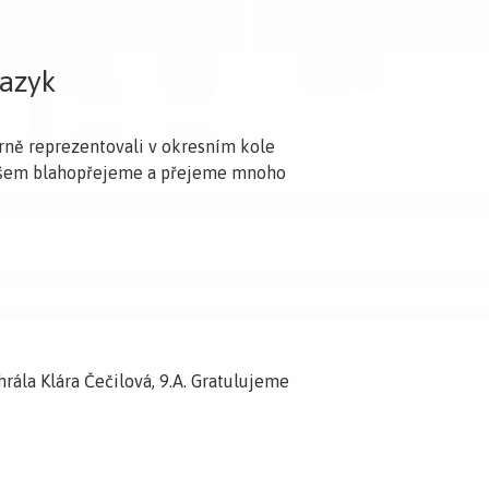
azyk
borně reprezentovali v okresním kole
Všem blahopřejeme a přejeme mnoho
hrála Klára Čečilová, 9.A. Gratulujeme