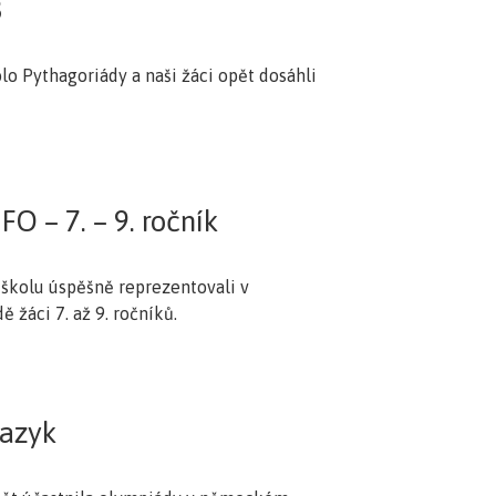
3
olo Pythagoriády a naši žáci opět dosáhli
FO – 7. – 9. ročník
 školu úspěšně reprezentovali v
 žáci 7. až 9. ročníků.
azyk