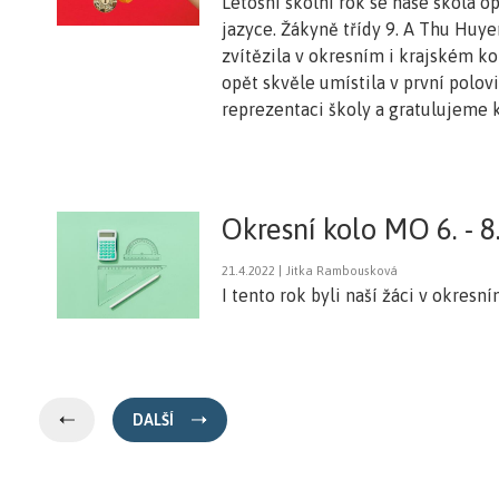
Letošní školní rok se naše škola 
jazyce. Žákyně třídy 9. A Thu Huy
zvítězila v okresním i krajském ko
opět skvěle umístila v první polovi
reprezentaci školy a gratulujeme
Okresní kolo MO 6. - 8.
21.4.2022 | Jitka Rambousková
I tento rok byli naší žáci v okresn
DALŠÍ