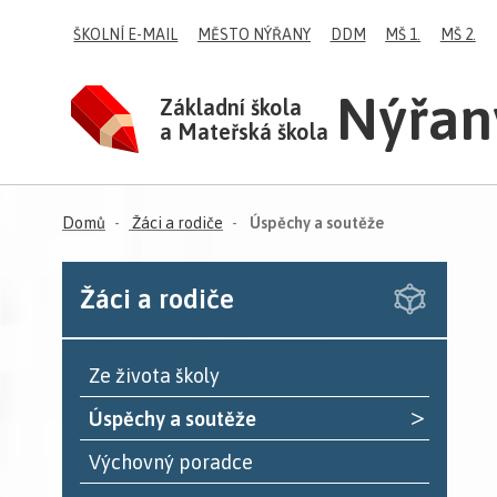
ŠKOLNÍ E-MAIL
MĚSTO NÝŘANY
DDM
MŠ 1.
MŠ 2.
Nýřan
Základní škola
a Mateřská škola
(aktuální)
Domů
Žáci a rodiče
Úspěchy a soutěže
Žáci a rodiče
Ze života školy
>
Úspěchy a soutěže
Výchovný poradce