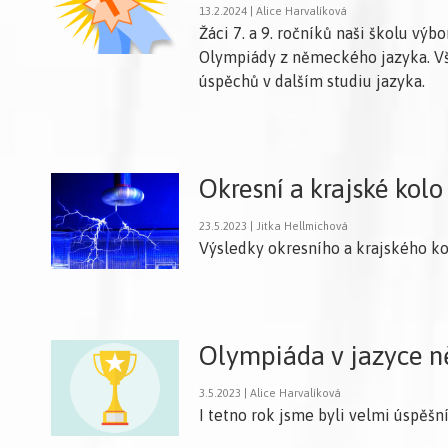
13.2.2024 | Alice Harvalíková
Žáci 7. a 9. ročníků naši školu vý
Olympiády z německého jazyka. 
úspěchů v dalším studiu jazyka.
Okresní a krajské kol
23.5.2023 | Jitka Hellmichová
Výsledky okresního a krajského ko
Olympiáda v jazyce n
3.5.2023 | Alice Harvalíková
I tetno rok jsme byli velmi úspěšní