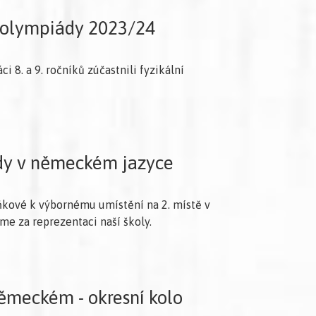
í olympiády 2023/24
i 8. a 9. ročníků zúčastnili fyzikální
dy v německém jazyce
ňkové k výbornému umístění na 2. místě v
e za reprezentaci naší školy.
ěmeckém - okresní kolo