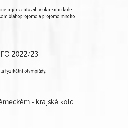
borně reprezentovali v okresním kole
Všem blahopřejeme a přejeme mnoho
o FO 2022/23
la fyzikální olympiády.
ěmeckém - krajské kolo
.