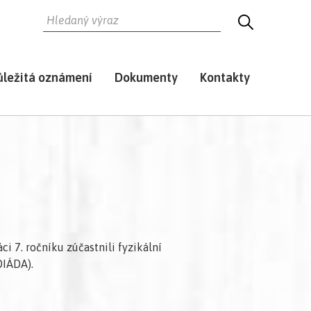
HLEDAT
HLEDEJ
ůležitá oznámení
Dokumenty
Kontakty
i 7. ročníku zúčastnili fyzikální
DIÁDA).