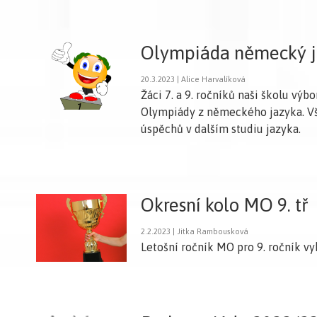
Olympiáda německý j
20.3.2023 | Alice Harvalíková
Žáci 7. a 9. ročníků naši školu vý
Olympiády z německého jazyka. 
úspěchů v dalším studiu jazyka.
Okresní kolo MO 9. tř
2.2.2023 | Jitka Rambousková
Letošní ročník MO pro 9. ročník vy