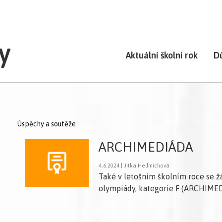
y
Aktuální školní rok
D
Úspěchy a soutěže
ARCHIMEDIÁDA
4.6.2024 | Jitka Hellmichová
Také v letošním školním roce se žác
olympiády, kategorie F (ARCHIME