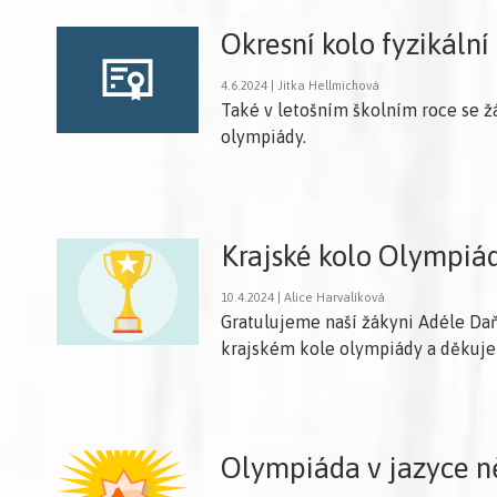
Okresní kolo fyzikáln
4.6.2024 | Jitka Hellmichová
Také v letošním školním roce se žác
olympiády.
Krajské kolo Olympiá
10.4.2024 | Alice Harvalíková
Gratulujeme naší žákyni Adéle Da
krajském kole olympiády a děkujem
Olympiáda v jazyce n