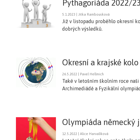
Pythagoriáda 2022/2
5.1.2023 | Jitka Rambousková
Již v listopadu proběhlo okresní k
dobrých výsledků.
Okresní a krajské kolo 
26.5.2022 | Pavel Hellmich
Také v letošním školním roce naši
Archimediádě a Fyzikální olympiádě
Olympiáda německý j
12.5.2022 | Alice Harvalíková