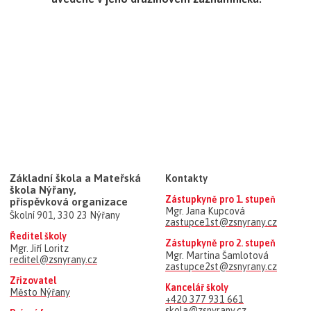
Základní škola a Mateřská
Kontakty
škola Nýřany,
Zástupkyně pro 1. stupeň
příspěvková organizace
Mgr. Jana Kupcová
Školní 901, 330 23 Nýřany
zastupce1st@zsnyrany.cz
Ředitel školy
Zástupkyně pro 2. stupeň
Mgr. Jiří Loritz
Mgr. Martina Šamlotová
reditel@zsnyrany.cz
zastupce2st@zsnyrany.cz
Zřizovatel
Kancelář školy
Město Nýřany
+420 377 931 661
skola@zsnyrany.cz