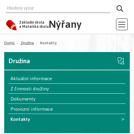
HLEDAT
HLED
Nýřany
Základní škola
a Mateřská škola
(aktuální)
Domů
Družina
Kontakty
Družina
Aktuální informace
Z činnosti družiny
Dokumenty
Provozní informace
>
Kontakty