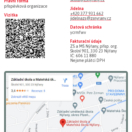
Právní forma
příspěvková organizace
Jídelna
+420 377 931 662
Vizitka
jidelnazs@zsnyrany.cz
Datová schránka
ycrmfwv
Fakturační údaje
ZŠ a MŠ Nýřany, přísp. org.
Školní 901, 330 23 Nýřany
IČ: 606 11 880
Nejsme plátci DPH