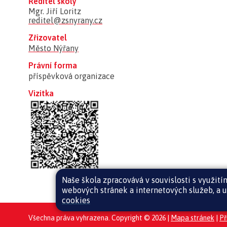
Ředitel školy
Mgr. Jiří Loritz
reditel@zsnyrany.cz
Zřizovatel
Město Nýřany
Právní forma
příspěvková organizace
Vizitka
Naše škola zpracovává v souvislosti s využit
webových stránek a internetových služeb, a u
cookies
Všechna práva vyhrazena. Copyright © 2026 |
Mapa stránek
|
Př