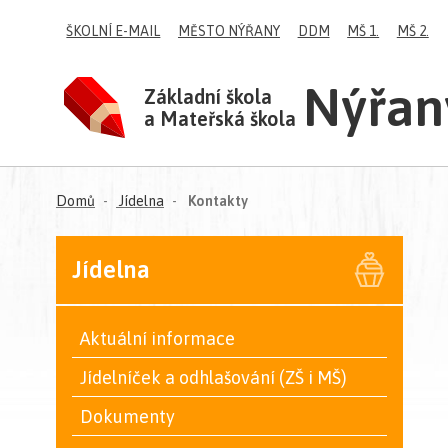
ŠKOLNÍ E-MAIL
MĚSTO NÝŘANY
DDM
MŠ 1.
MŠ 2.
Nýřan
Základní škola
a Mateřská škola
(aktuální)
Domů
Jídelna
Kontakty
Jídelna
Aktuální informace
Jídelníček a odhlašování (ZŠ i MŠ)
Dokumenty