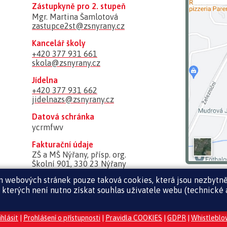
Zástupkyně pro 2. stupeň
Mgr. Martina Šamlotová
zastupce2st@zsnyrany.cz
Kancelář školy
+420 377 931 661
skola@zsnyrany.cz
Jídelna
+420 377 931 662
jidelnazs@zsnyrany.cz
Datová schránka
ycrmfwv
Fakturační údaje
ZŠ a MŠ Nýřany, přísp. org.
Školní 901, 330 23 Nýřany
IČ: 606 11 880
ím webových stránek pouze taková cookies, která jsou nezbytně
Nejsme plátci DPH
 kterých není nutno získat souhlas uživatele webu (technické a
ihlásit
|
Prohlášení o přístupnosti
|
Pravidla COOKIES
|
GDPR
|
Whistleblo