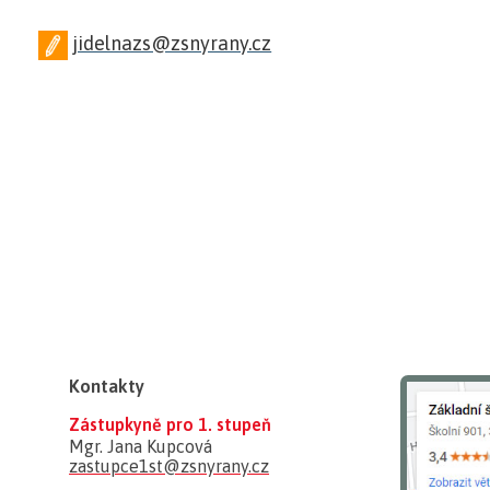
jidelnazs@zsnyrany.cz
Kontakty
Zástupkyně pro 1. stupeň
Mgr. Jana Kupcová
zastupce1st@zsnyrany.cz