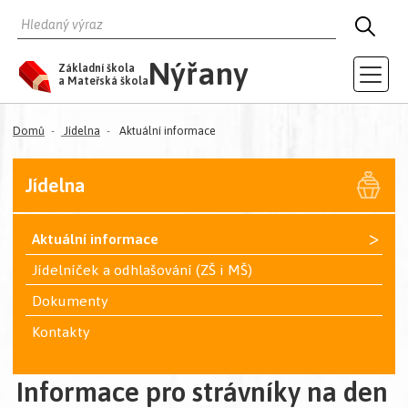
HLEDAT
HLED
Nýřany
Základní škola
a Mateřská škola
Domů
Jídelna
Aktuální informace
Jídelna
>
Aktuální informace
Jídelníček a odhlašování (ZŠ i MŠ)
Dokumenty
Kontakty
Informace pro strávníky na den