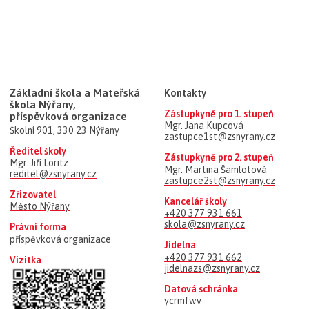
Základní škola a Mateřská
Kontakty
škola Nýřany,
Zástupkyně pro 1. stupeň
příspěvková organizace
Mgr. Jana Kupcová
Školní 901, 330 23 Nýřany
zastupce1st@zsnyrany.cz
Ředitel školy
Zástupkyně pro 2. stupeň
Mgr. Jiří Loritz
Mgr. Martina Šamlotová
reditel@zsnyrany.cz
zastupce2st@zsnyrany.cz
Zřizovatel
Kancelář školy
Město Nýřany
+420 377 931 661
skola@zsnyrany.cz
Právní forma
příspěvková organizace
Jídelna
+420 377 931 662
Vizitka
jidelnazs@zsnyrany.cz
Datová schránka
ycrmfwv