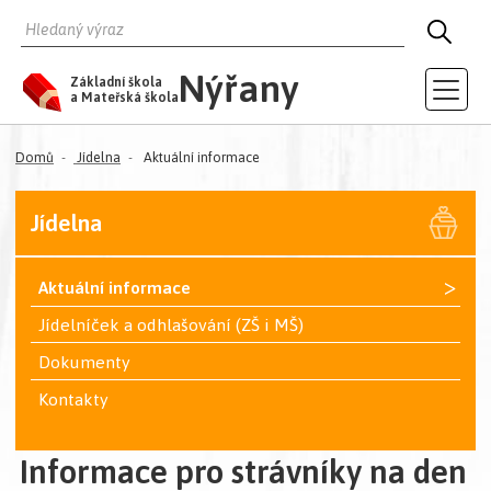
HLEDAT
HLED
Nýřany
Základní škola
a Mateřská škola
Domů
Jídelna
Aktuální informace
Jídelna
>
Aktuální informace
Jídelníček a odhlašování (ZŠ i MŠ)
Dokumenty
Kontakty
Informace pro strávníky na den