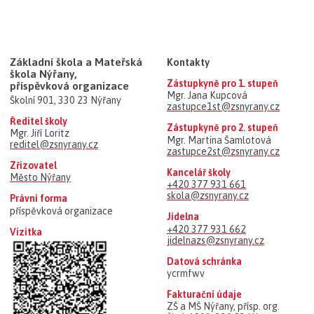
Základní škola a Mateřská
Kontakty
škola Nýřany,
Zástupkyně pro 1. stupeň
příspěvková organizace
Mgr. Jana Kupcová
Školní 901, 330 23 Nýřany
zastupce1st@zsnyrany.cz
Ředitel školy
Zástupkyně pro 2. stupeň
Mgr. Jiří Loritz
Mgr. Martina Šamlotová
reditel@zsnyrany.cz
zastupce2st@zsnyrany.cz
Zřizovatel
Kancelář školy
Město Nýřany
+420 377 931 661
skola@zsnyrany.cz
Právní forma
příspěvková organizace
Jídelna
+420 377 931 662
Vizitka
jidelnazs@zsnyrany.cz
Datová schránka
ycrmfwv
Fakturační údaje
ZŠ a MŠ Nýřany, přísp. org.