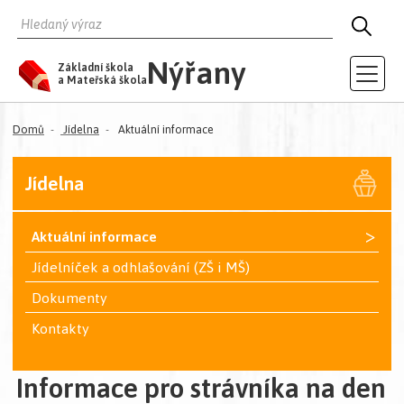
HLEDAT
HLED
Nýřany
Základní škola
a Mateřská škola
Domů
Jídelna
Aktuální informace
Jídelna
>
Aktuální informace
Jídelníček a odhlašování (ZŠ i MŠ)
Dokumenty
Kontakty
Informace pro strávníka na den