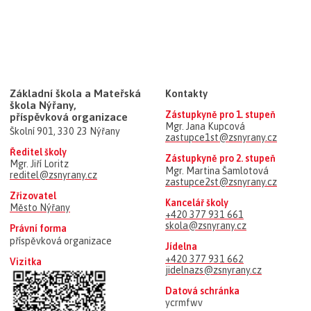
Základní škola a Mateřská
Kontakty
škola Nýřany,
Zástupkyně pro 1. stupeň
příspěvková organizace
Mgr. Jana Kupcová
Školní 901, 330 23 Nýřany
zastupce1st@zsnyrany.cz
Ředitel školy
Zástupkyně pro 2. stupeň
Mgr. Jiří Loritz
Mgr. Martina Šamlotová
reditel@zsnyrany.cz
zastupce2st@zsnyrany.cz
Zřizovatel
Kancelář školy
Město Nýřany
+420 377 931 661
skola@zsnyrany.cz
Právní forma
příspěvková organizace
Jídelna
+420 377 931 662
Vizitka
jidelnazs@zsnyrany.cz
Datová schránka
ycrmfwv