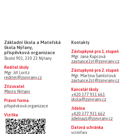
Základní škola a Mateřská
Kontakty
škola Nýřany,
Zástupkyně pro 1. stupeň
příspěvková organizace
Mgr. Jana Kupcová
Školní 901, 330 23 Nýřany
zastupce1st@zsnyrany.cz
Ředitel školy
Zástupkyně pro 2. stupeň
Mgr. Jiří Loritz
Mgr. Martina Šamlotová
reditel@zsnyrany.cz
zastupce2st@zsnyrany.cz
Zřizovatel
Kancelář školy
Město Nýřany
+420 377 931 661
skola@zsnyrany.cz
Právní forma
příspěvková organizace
Jídelna
+420 377 931 662
Vizitka
jidelnazs@zsnyrany.cz
Datová schránka
ycrmfwv