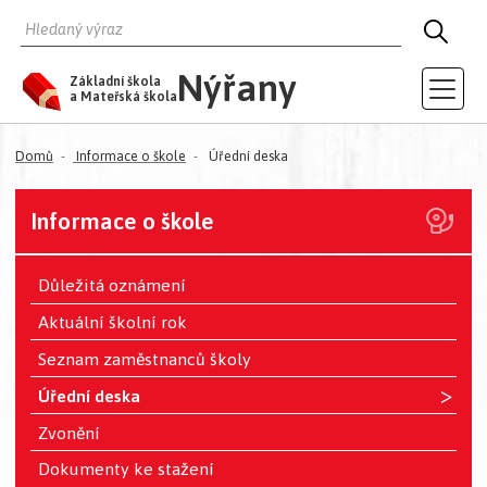
HLEDAT
HLED
Nýřany
Základní škola
a Mateřská škola
Domů
Informace o škole
Úřední deska
Informace o škole
Důležitá oznámení
Aktuální školní rok
Seznam zaměstnanců školy
>
Úřední deska
Zvonění
Dokumenty ke stažení