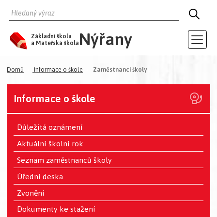
HLEDAT
HLED
Nýřany
Základní škola
a Mateřská škola
(aktuální)
Domů
Informace o škole
Zaměstnanci školy
Informace o škole
Důležitá oznámení
Aktuální školní rok
Seznam zaměstnanců školy
Úřední deska
Zvonění
Dokumenty ke stažení