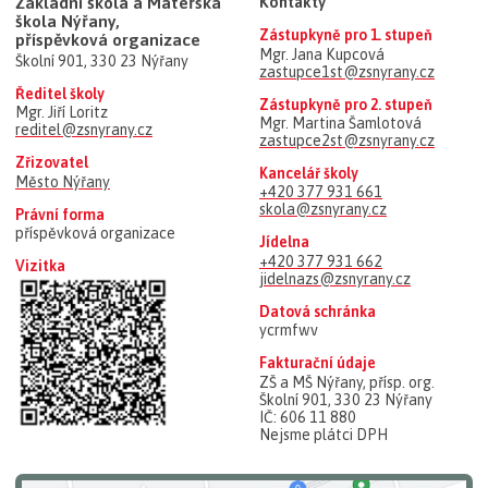
Základní škola a Mateřská
Kontakty
škola Nýřany,
Zástupkyně pro 1. stupeň
příspěvková organizace
Mgr. Jana Kupcová
Školní 901, 330 23 Nýřany
zastupce1st@zsnyrany.cz
Ředitel školy
Zástupkyně pro 2. stupeň
Mgr. Jiří Loritz
Mgr. Martina Šamlotová
reditel@zsnyrany.cz
zastupce2st@zsnyrany.cz
Zřizovatel
Kancelář školy
Město Nýřany
+420 377 931 661
skola@zsnyrany.cz
Právní forma
příspěvková organizace
Jídelna
+420 377 931 662
Vizitka
jidelnazs@zsnyrany.cz
Datová schránka
ycrmfwv
Fakturační údaje
ZŠ a MŠ Nýřany, přísp. org.
Školní 901, 330 23 Nýřany
IČ: 606 11 880
Nejsme plátci DPH