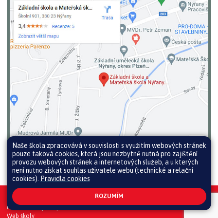
Naše škola zpracovává v souvislosti s využitím webových stránek
pouze taková cookies, která jsou nezbytně nutná pro zajištění
provozu webových stránek a internetových služeb, a u kterých
není nutno získat souhlas uživatele webu (technické a relační
cookies).
Pravidla cookies
ROZUMÍM
Všechna práva vyhrazena. Copyright © 2026 |
Mapa stránek
|
Přihlásit
|
Prohlášení o přístupnosti
|
Pravidla COOKIES
|
GDPR
|
Whistleblowing
Web školy