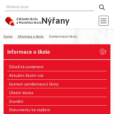
HLEDAT
HLED
Nýřany
Základní škola
a Mateřská škola
(aktuální)
Domů
Informace o škole
Zaměstnanci školy
Informace o škole
Důležitá oznámení
Aktuální školní rok
Seznam zaměstnanců školy
Úřední deska
Zvonění
Dokumenty ke stažení