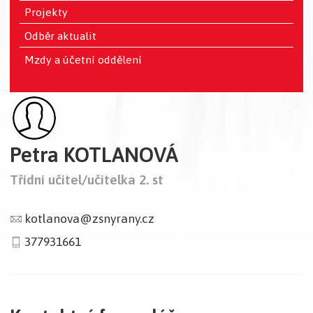
Projekty
Odběr aktualit
Mzdy a účetní oddělení
Petra KOTLANOVÁ
Třídní učitel/učitelka 2. st
kotlanova@zsnyrany.cz
377931661