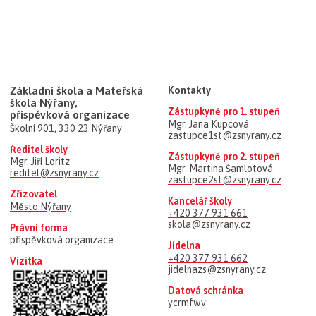
Základní škola a Mateřská
Kontakty
škola Nýřany,
Zástupkyně pro 1. stupeň
příspěvková organizace
Mgr. Jana Kupcová
Školní 901, 330 23 Nýřany
zastupce1st@zsnyrany.cz
Ředitel školy
Zástupkyně pro 2. stupeň
Mgr. Jiří Loritz
Mgr. Martina Šamlotová
reditel@zsnyrany.cz
zastupce2st@zsnyrany.cz
Zřizovatel
Kancelář školy
Město Nýřany
+420 377 931 661
skola@zsnyrany.cz
Právní forma
příspěvková organizace
Jídelna
+420 377 931 662
Vizitka
jidelnazs@zsnyrany.cz
Datová schránka
ycrmfwv