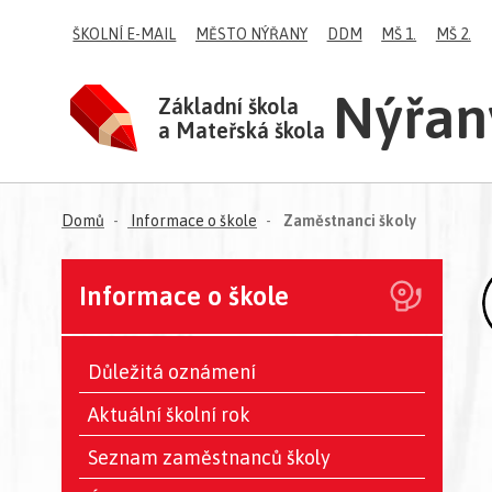
ŠKOLNÍ E-MAIL
MĚSTO NÝŘANY
DDM
MŠ 1.
MŠ 2.
Nýřan
Základní škola
a Mateřská škola
(aktuální)
Domů
Informace o škole
Zaměstnanci školy
Informace o škole
Důležitá oznámení
Aktuální školní rok
Seznam zaměstnanců školy