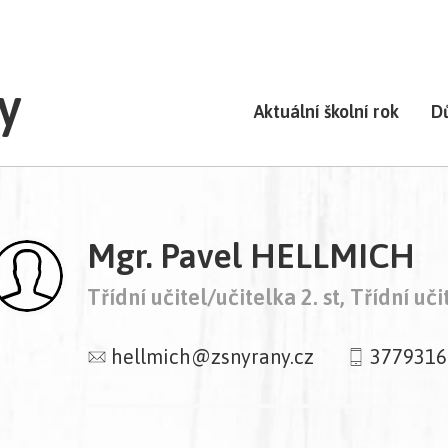
y
Aktuální školní rok
D
Mgr. Pavel HELLMICH
Třídní učitel/učitelka 2. st, Třídní uči
hellmich@zsnyrany.cz
3779316