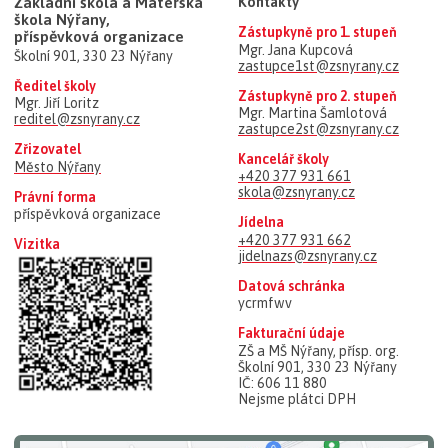
Základní škola a Mateřská
Kontakty
škola Nýřany,
Zástupkyně pro 1. stupeň
příspěvková organizace
Mgr. Jana Kupcová
Školní 901, 330 23 Nýřany
zastupce1st@zsnyrany.cz
Ředitel školy
Zástupkyně pro 2. stupeň
Mgr. Jiří Loritz
Mgr. Martina Šamlotová
reditel@zsnyrany.cz
zastupce2st@zsnyrany.cz
Zřizovatel
Kancelář školy
Město Nýřany
+420 377 931 661
skola@zsnyrany.cz
Právní forma
příspěvková organizace
Jídelna
+420 377 931 662
Vizitka
jidelnazs@zsnyrany.cz
Datová schránka
ycrmfwv
Fakturační údaje
ZŠ a MŠ Nýřany, přísp. org.
Školní 901, 330 23 Nýřany
IČ: 606 11 880
Nejsme plátci DPH