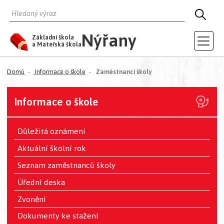
HLEDAT
HLED
Nýřany
Základní škola
a Mateřská škola
(aktuální)
Domů
Informace o škole
Zaměstnanci školy
Informace o škole
Důležitá oznámení
Aktuální školní rok
Seznam zaměstnanců školy
Úřední deska
Zvonění
Dokumenty ke stažení