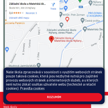
Naše škola zpracovává v souvislosti s využitím webových stránek
pouze taková cookies, která jsou nezbytně nutná pro zajištění
provozu webových stránek a internetových služeb, a u kterých
není nutno získat souhlas uživatele webu (technické a relační
cookies).
Pravidla cookies
ROZUMÍM
Všechna práva vyhrazena. Copyright © 2026 |
Mapa stránek
|
Přihlásit
|
Prohlášení o přístupnosti
|
Pravidla COOKIES
|
GDPR
|
Whistleblowing
Web školy