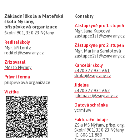
Základní škola a Mateřská
Kontakty
škola Nýřany,
Zástupkyně pro 1. stupeň
příspěvková organizace
Mgr. Jana Kupcová
Školní 901, 330 23 Nýřany
zastupce1st@zsnyrany.cz
Ředitel školy
Zástupkyně pro 2. stupeň
Mgr. Jiří Loritz
Mgr. Martina Šamlotová
reditel@zsnyrany.cz
zastupce2st@zsnyrany.cz
Zřizovatel
Kancelář školy
Město Nýřany
+420 377 931 661
skola@zsnyrany.cz
Právní forma
příspěvková organizace
Jídelna
+420 377 931 662
Vizitka
jidelnazs@zsnyrany.cz
Datová schránka
ycrmfwv
Fakturační údaje
ZŠ a MŠ Nýřany, přísp. org.
Školní 901, 330 23 Nýřany
IČ: 606 11 880