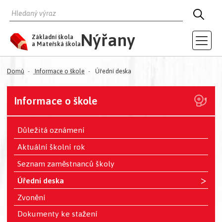
HLEDAT
HLED
Nýřany
Základní škola
a Mateřská škola
Domů
Informace o škole
Úřední deska
Informace o škole
Důležitá oznámení
Aktuální školní rok
Seznam zaměstnanců školy
>
Úřední deska
Zvonění
Dokumenty ke stažení