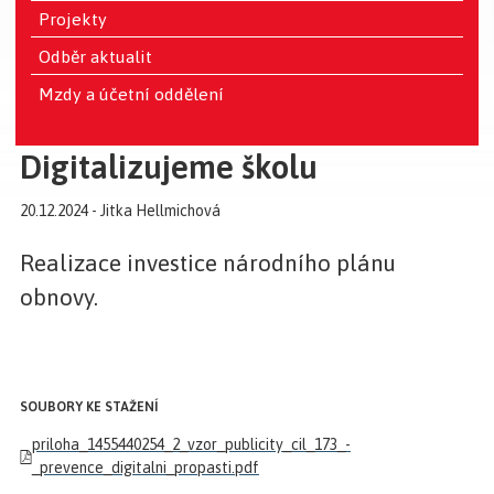
Projekty
Odběr aktualit
Mzdy a účetní oddělení
Digitalizujeme školu
20.12.2024 - Jitka Hellmichová
Realizace investice národního plánu
obnovy.
SOUBORY KE STAŽENÍ
priloha_1455440254_2_vzor_publicity_cil_173_-
_prevence_digitalni_propasti.pdf