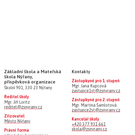
Základní škola a Mateřská
Kontakty
škola Nýřany,
Zástupkyně pro 1. stupeň
příspěvková organizace
Mgr. Jana Kupcová
Školní 901, 330 23 Nýřany
zastupce1st@zsnyrany.cz
Ředitel školy
Zástupkyně pro 2. stupeň
Mgr. Jiří Loritz
Mgr. Martina Šamlotová
reditel@zsnyrany.cz
zastupce2st@zsnyrany.cz
Zřizovatel
Kancelář školy
Město Nýřany
+420 377 931 661
skola@zsnyrany.cz
Právní forma