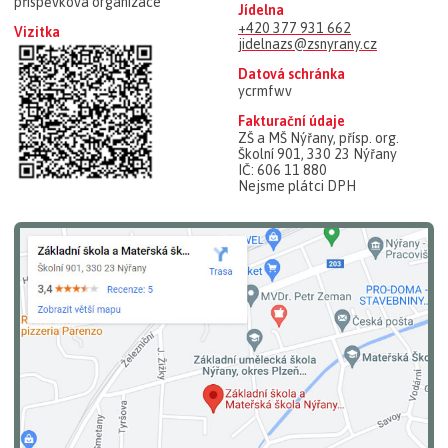
příspěvková organizace
Jídelna
+420 377 931 662
Vizitka
jidelnazs@zsnyrany.cz
Datová schránka
ycrmfwv
Fakturační údaje
ZŠ a MŠ Nýřany, přísp. org.
Školní 901, 330 23 Nýřany
IČ: 606 11 880
Nejsme plátci DPH