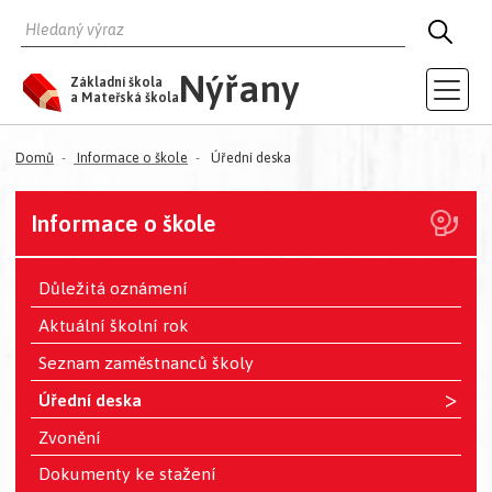
HLEDAT
HLED
Nýřany
Základní škola
a Mateřská škola
Domů
Informace o škole
Úřední deska
Informace o škole
Důležitá oznámení
Aktuální školní rok
Seznam zaměstnanců školy
>
Úřední deska
Zvonění
Dokumenty ke stažení