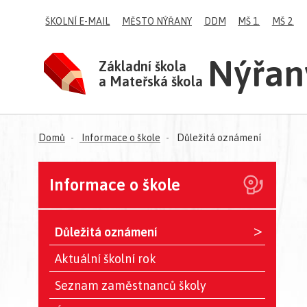
ŠKOLNÍ E-MAIL
MĚSTO NÝŘANY
DDM
MŠ 1.
MŠ 2.
Nýřan
Základní škola
a Mateřská škola
Domů
Informace o škole
Důležitá oznámení
Informace o škole
>
Důležitá oznámení
Aktuální školní rok
Seznam zaměstnanců školy