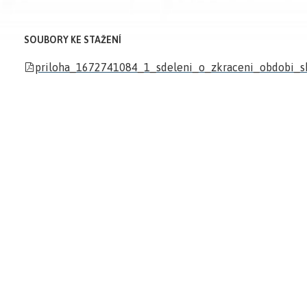
SOUBORY KE STAŽENÍ
priloha_1672741084_1_sdeleni_o_zkraceni_obdobi_s