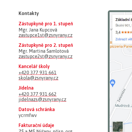
Kontakty
Zástupkyně pro 1. stupeň
Mgr. Jana Kupcová
zastupce1st@zsnyrany.cz
Zástupkyně pro 2. stupeň
Mgr. Martina Šamlotová
zastupce2st@zsnyrany.cz
Kancelář školy
+420 377 931 661
skola@zsnyrany.cz
Jídelna
+420 377 931 662
jidelnazs@zsnyrany.cz
Datová schránka
ycrmfwv
Fakturační údaje
ZŠ a MŠ Nýřany, přísp. org.