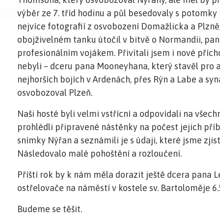
výběr ze 7. tříd hodinu a půl besedovaly s potomky
nejvíce fotografií z osvobození Domažlicka a Plzně
obojživelném tanku útočil v bitvě o Normandii, pana
profesionálním vojákem. Přivítali jsem i nové přícho
nebyli – dceru pana Mooneyhana, který stavěl pro
nejhorších bojích v Ardenách, přes Rýn a Labe a sy
osvobozoval Plzeň.
Naši hosté byli velmi vstřícní a odpovídali na všec
prohlédli připravené nástěnky na počest jejich příb
snímky Nýřan a seznámili je s údaji, které jsme zjist
Následovalo malé pohoštění a rozloučení.
Příští rok by k nám měla dorazit ještě dcera pana 
ostřelovače na náměstí v kostele sv. Bartoloměje 6.
Budeme se těšit.