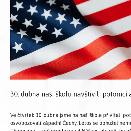
30. dubna naši školu navštívili potomci
Ve čtvrtek 30. dubna jsme na naší škole přivítali p
osvobozovali západní Čechy. Letos se bohužel nem
Thomsona, který osvobozoval Nýřany, ale měl by přijet 