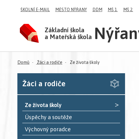
ŠKOLNÍ E-MAIL
MĚSTO NÝŘANY
DDM
MŠ 1.
MŠ 2.
Nýřan
Základní škola
a Mateřská škola
Domů
Žáci a rodiče
Ze života školy
Žáci a rodiče
>
Ze života školy
Úspěchy a soutěže
Výchovný poradce