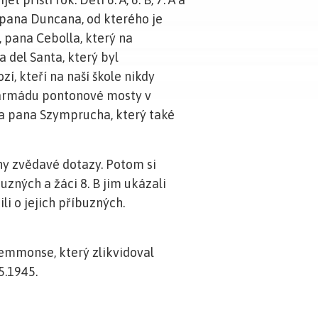
 pana Duncana, od kterého je
, pana Cebolla, který na
 del Santa, který byl
zí, kteří na naší škole nikdy
 armádu pontonové mosty v
na pana Szymprucha, který také
hny zvědavé dotazy. Potom si
uzných a žáci 8. B jim ukázali
ili o jejich příbuzných.
Lemmonse, který zlikvidoval
5.1945.