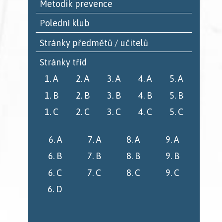
Metodik prevence
Polední klub
Stránky předmětů / učitelů
Stránky tříd
1. A
2. A
3. A
4. A
5. A
1. B
2. B
3. B
4. B
5. B
1. C
2. C
3. C
4. C
5. C
6. A
7. A
8. A
9. A
6. B
7. B
8. B
9. B
6. C
7. C
8. C
9. C
6. D