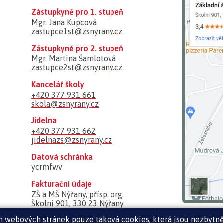
Zástupkyně pro 1. stupeň
Mgr. Jana Kupcová
zastupce1st@zsnyrany.cz
Zástupkyně pro 2. stupeň
Mgr. Martina Šamlotová
zastupce2st@zsnyrany.cz
Kancelář školy
+420 377 931 661
skola@zsnyrany.cz
Jídelna
+420 377 931 662
jidelnazs@zsnyrany.cz
Datová schránka
ycrmfwv
Fakturační údaje
ZŠ a MŠ Nýřany, přísp. org.
Školní 901, 330 23 Nýřany
IČ: 606 11 880
ím webových stránek pouze taková cookies, která jsou nezbytně
Nejsme plátci DPH