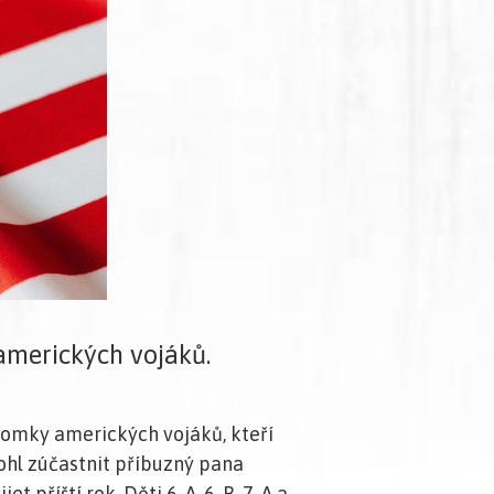
 amerických vojáků.
otomky amerických vojáků, kteří
ohl zúčastnit příbuzný pana
příští rok. Děti 6. A, 6. B, 7. A a