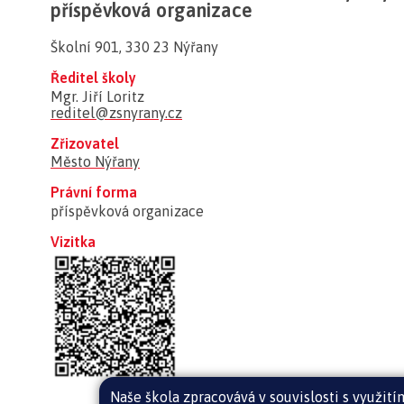
příspěvková organizace
Školní 901, 330 23 Nýřany
Ředitel školy
Mgr. Jiří Loritz
reditel@zsnyrany.cz
Zřizovatel
Město Nýřany
Právní forma
příspěvková organizace
Vizitka
Naše škola zpracovává v souvislosti s využit