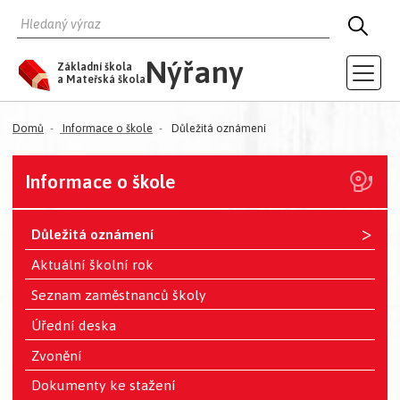
HLEDAT
HLED
Nýřany
Základní škola
a Mateřská škola
Domů
Informace o škole
Důležitá oznámení
Informace o škole
>
Důležitá oznámení
Aktuální školní rok
Seznam zaměstnanců školy
Úřední deska
Zvonění
Dokumenty ke stažení