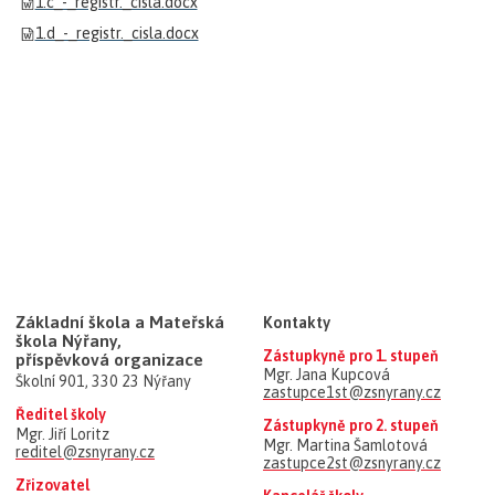
1.c_-_registr._cisla.docx
1.d_-_registr._cisla.docx
Základní škola a Mateřská
Kontakty
škola Nýřany,
Zástupkyně pro 1. stupeň
příspěvková organizace
Mgr. Jana Kupcová
Školní 901, 330 23 Nýřany
zastupce1st@zsnyrany.cz
Ředitel školy
Zástupkyně pro 2. stupeň
Mgr. Jiří Loritz
Mgr. Martina Šamlotová
reditel@zsnyrany.cz
zastupce2st@zsnyrany.cz
Zřizovatel