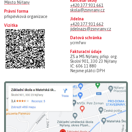
Kancelář školy
Město Nýřany
+420 377 931 661
skola@zsnyrany.cz
Právní forma
příspěvková organizace
Jídelna
+420 377 931 662
Vizitka
jidelnazs@zsnyrany.cz
Datová schránka
ycrmfwv
Fakturační údaje
ZŠ a MŠ Nýřany, přísp. org.
Školní 901, 330 23 Nýřany
IČ: 606 11 880
Nejsme plátci DPH