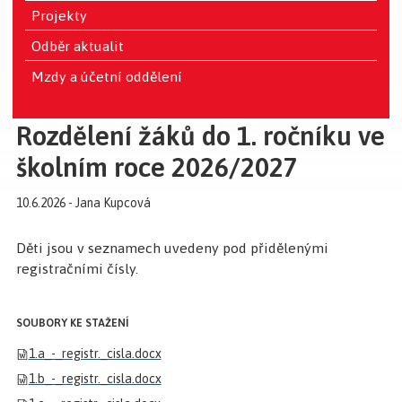
Projekty
Odběr aktualit
Mzdy a účetní oddělení
Rozdělení žáků do 1. ročníku ve
školním roce 2026/2027
10.6.2026 - Jana Kupcová
Děti jsou v seznamech uvedeny pod přidělenými
registračními čísly.
SOUBORY KE STAŽENÍ
1.a_-_registr._cisla.docx
1.b_-_registr._cisla.docx