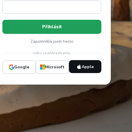
Zapomněl/a jsem heslo
nebo se přihlaste přes
Apple
Google
Microsoft