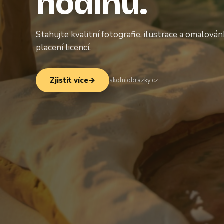
hodinu.
Stahujte kvalitní fotografie, ilustrace a omalová
placení licencí.
Zjistit více
→
skolniobrazky.cz